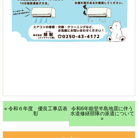
« 令和６年度 優良工事店表
令和6年能登半島地震に伴う
彰
水道修繕部隊の派遣について
»