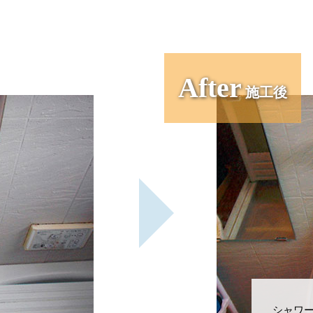
After
施工後
シャワ