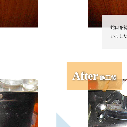
蛇口を
いまし
After
施工後