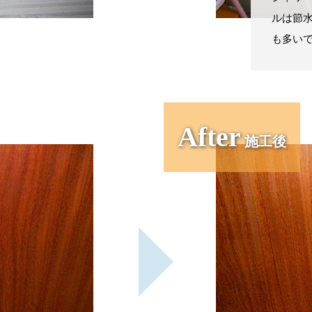
ルは節
も多い
After
施工後