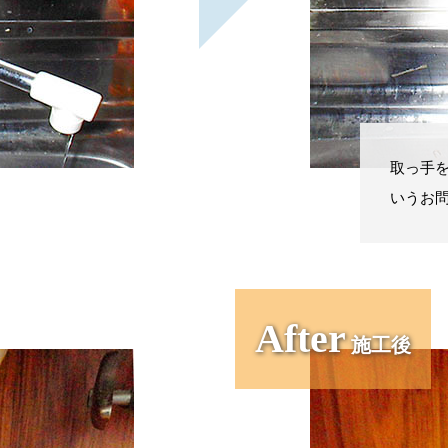
取っ手
いうお
After
施工後