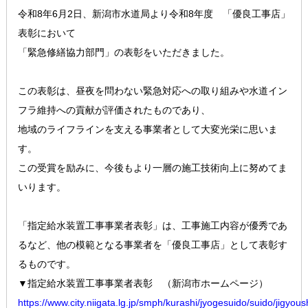
令和8年6月2日、新潟市水道局より
令和8年度 「優良工事店」
表彰において
「緊急修繕協力部門」の表彰をいただきました。
この表彰は、昼夜を問わない緊急対応への取り組みや水道イン
フラ維持への貢献が評価されたものであり、
地域のライフラインを支える事業者として大変光栄に思いま
す。
この受賞を励みに、今後もより一層の施工技術向上に努めてま
いります
。
「指定給水装置工事事業者表彰」は、工事施工内容が優秀であ
るなど、
他の模範となる事業者を「優良工事店」として表彰す
るものです。
▼指定給水装置工事事業者表彰 （新潟市ホームページ）
https://www.city.niigata.lg.jp/smph/kurashi/jyogesuido/suido/jigyo